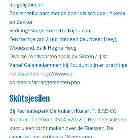
mogelijkheden:
Boerenzeilpraam met de boer als schipper: Ykema
en Bakker
Reddingssloep: Hornstra Nijhuizum
Een tochtje van 2 uur met een beurtveer Heeg,
Woudsend, Balk Hagha Heeg
Diverse rondvaarten zoals bv. Sloten / IJlst
Vanaf Galamadammen bij Koudum zijn er prachtige
rondvaarten: http://www.de-
oorden.nl/arrangementen.php
Skûtsjesilen
Bij Recreatiepark De Kuilart (Kuilart 1, 8723 CG
Koudum, Telefoon: 0514-522221). Het hele seizoen
kunt u een tocht maken over de Fluessen. De
capaciteit per skûtsje is 18 personen.